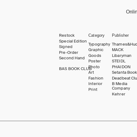
Onli
Restock
Category
Publisher
Special Edition
Typography
Thames&Hu
Signed
Graphic
MACK
Pre-Order
Goods
Libaryman
Second Hand
Poster
STEIDL
Photo
PHAIDON
BAS BOOK CLUB
Art
Setanta Boo
Fashion
Deadbeat Cl
Interior
B Media
Company
Print
Kehrer