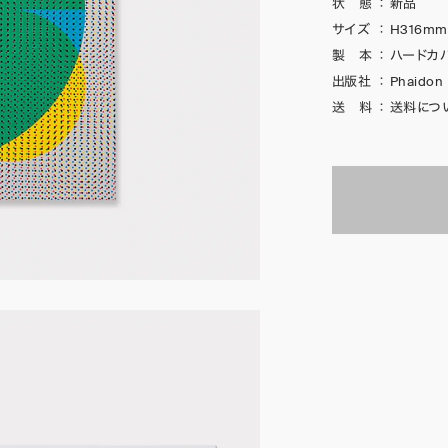
状 態
：
新品
サイズ
：
H316mm
製 本
：
ハードカ
出版社
：
Phaidon
送 料
：
送料につ