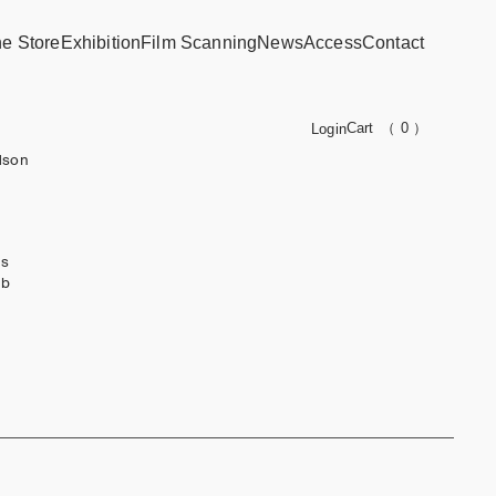
ne Store
Exhibition
Film Scanning
News
Access
Contact
Cart
（ 0 ）
Login
dson
ks
ub