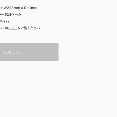
 x W238mm x D42mm
バー528ページ
 Press
いては
こちら
をご覧ください
SOLD OUT