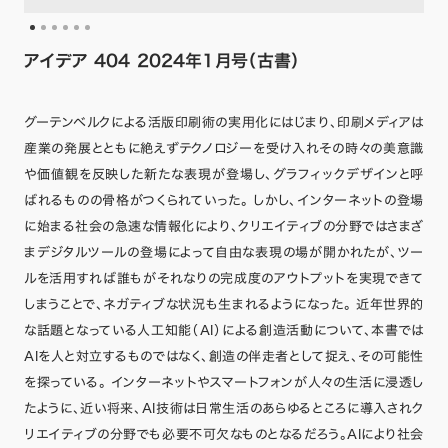
アイデア 404 2024年1月号（古書）
グーテンベルクによる活版印刷術の実用化にはじまり、印刷メディアは
産業の発展とともに絶えずテクノロジーを受け入れその時々の美意識
や価値観を反映した新たな表現が登場し、グラフィックデザインと呼
ばれるものの骨格がつくられていった。 しかし、インターネットの登場
に始まる社会の急速な情報化により、クリエイティブの分野ではさまざ
まデジタルツールの登場によって自由な表現の場が開かれたが、ツー
ルを活用すれば誰もがそれなりの完成度のアウトプットを実現できて
しまうことで、ネガティブな状況も生まれるようになった。 近年世界的
な話題となっている人工知能（AI）による創造活動について、本書では
AIを人と対立するものではなく、創造の伴走者として捉え、その可能性
を探っている。 インターネットやスマートフォンが人々の生活に浸透し
たように、近い将来、AI技術は日常生活のあらゆるところに導入されク
リエイティブの分野でも必要不可欠なものとなるだろう。AIにより社会