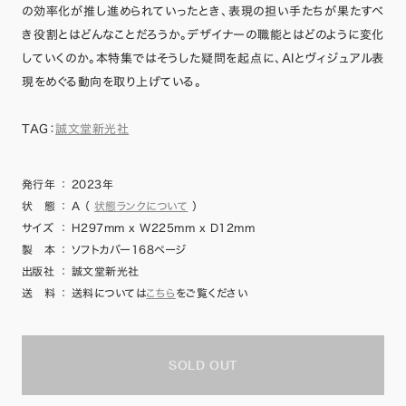
の効率化が推し進められていったとき、表現の担い手たちが果たすべ
き役割とはどんなことだろうか。デザイナーの職能とはどのように変化
していくのか。本特集ではそうした疑問を起点に、AIとヴィジュアル表
現をめぐる動向を取り上げている。
TAG：
誠文堂新光社
発行年
：
2023年
状 態
：
A
（
状態ランクについて
）
サイズ
：
H297mm x W225mm x D12mm
製 本
：
ソフトカバー168ページ
出版社
：
誠文堂新光社
送 料
：
送料については
こちら
をご覧ください
SOLD OUT