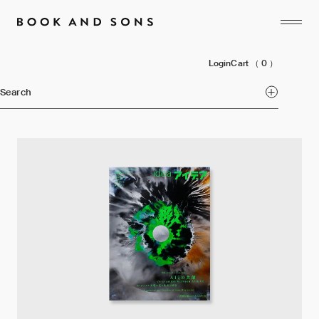
Login
Cart
（ 0 ）
Search