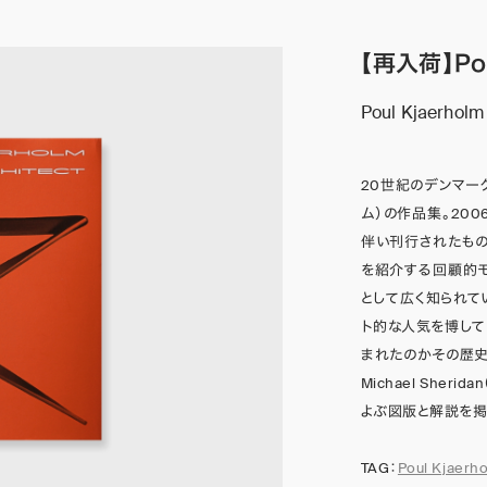
【再入荷】Poul
Poul Kjaerholm
20世紀のデンマーク
ム）の作品集。20
伴い刊行されたもの
を紹介する回顧的モ
として広く知られて
ト的な人気を博して
まれたのかその歴
Michael She
よぶ図版と解説を掲
TAG：
Poul Kjaerh