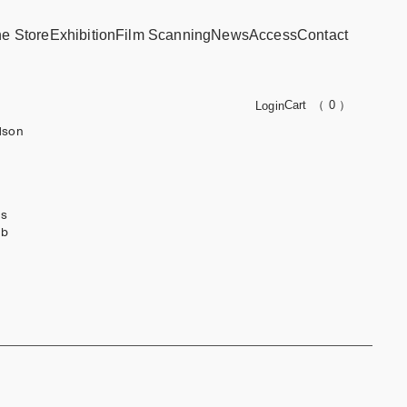
ne Store
Exhibition
Film Scanning
News
Access
Contact
Cart
（ 0 ）
Login
dson
ks
ub