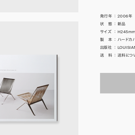
発行年
：
2006年
状 態
：
新品
サイズ
：
H245mm
製 本
：
ハードカ
出版社
：
LOUISI
送 料
：
送料につ