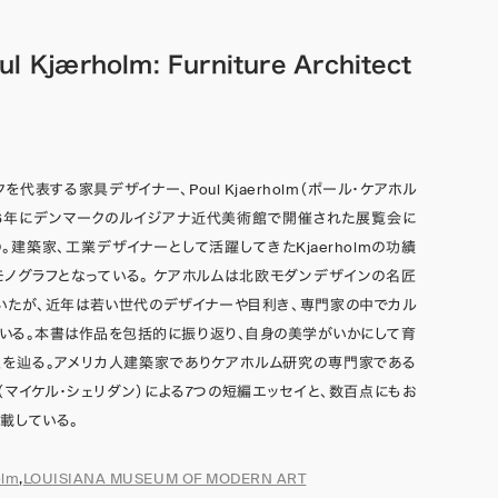
 Kjærholm: Furniture Architect
を代表する家具デザイナー、Poul Kjaerholm（ポール・ケアホル
06年にデンマークのルイジアナ近代美術館で開催された展覧会に
。建築家、工業デザイナーとして活躍してきたKjaerholmの功績
ノグラフとなっている。 ケアホルムは北欧モダンデザインの名匠
いたが、近年は若い世代のデザイナーや目利き、専門家の中でカル
いる。本書は作品を包括的に振り返り、自身の美学がいかにして育
史を辿る。アメリカ人建築家でありケアホルム研究の専門家である
ridan（マイケル・シェリダン）による7つの短編エッセイと、数百点にもお
載している。
olm
,
LOUISIANA MUSEUM OF MODERN ART