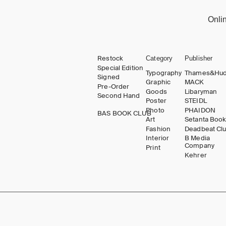
Onli
Restock
Category
Publisher
Special Edition
Typography
Thames&Hu
Signed
Graphic
MACK
Pre-Order
Goods
Libaryman
Second Hand
Poster
STEIDL
Photo
PHAIDON
BAS BOOK CLUB
Art
Setanta Boo
Fashion
Deadbeat Cl
Interior
B Media
Company
Print
Kehrer