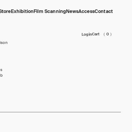
Store
Exhibition
Film Scanning
News
Access
Contact
Cart
（ 0 ）
Login
dson
ks
ub