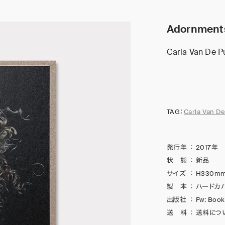
Adornment
Carla Van De Pu
TAG：
Carla Van De
発行年
：
2017年
状 態
：
新品
サイズ
：
H330mm
製 本
：
ハードカ
出版社
：
Fw: Boo
送 料
：
送料につ