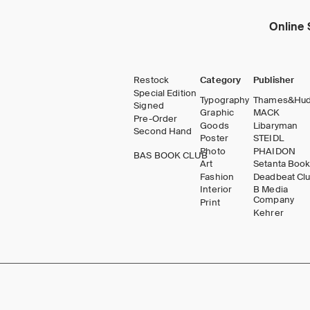
Online 
Restock
Category
Publisher
Special Edition
Typography
Thames&Hu
Signed
Graphic
MACK
Pre-Order
Goods
Libaryman
Second Hand
Poster
STEIDL
Photo
PHAIDON
BAS BOOK CLUB
Art
Setanta Boo
Fashion
Deadbeat Cl
Interior
B Media
Company
Print
Kehrer