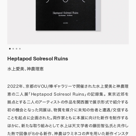
Heptapod Solresol Ruins
水上愛美、神農理恵
2022年、京都のVOU/棒ギャラリーで開催された水上愛美と神農理
恵の二人展「Heptapod Solresol Ruins」の記録集。 東京近郊を
拠点とする二人のアーティストの作品を関西圏で展示形式で紹介する
初の機会となった同展は、物質を媒介に未知の他者と遭遇/交信する
ことを起点に企画された。両作家ともに本展に向けた新作を制作する
ほかに、新たな取り組みとして水上は天文学者の藤田智弘氏と共作し
た熱で図像がわかる新作、神農はウミネコの声を用いた新作インスタ