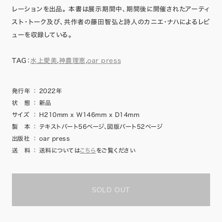
レーションを出品。 本書は展示期間中、期間後に開催されたアーティ
スト・トーク及び、共作者の藤田智弘と詩人のカニエ・ナハによるレビ
ューを収録している。
TAG：
水上愛美
,
神農理恵
,
oar press
発行年
：
2022年
状 態
：
新品
サイズ
：
H210mm x W146mm x D14mm
製 本
：
テキストパート56ページ、図版パート52ページ
出版社
：
oar press
送 料
：
送料については
こちら
をご覧ください
SOLD OUT