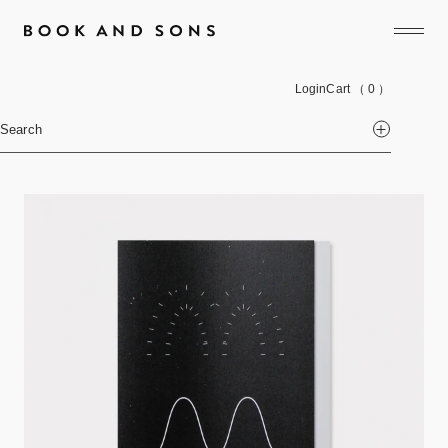
Login
Cart
（ 0 ）
Search