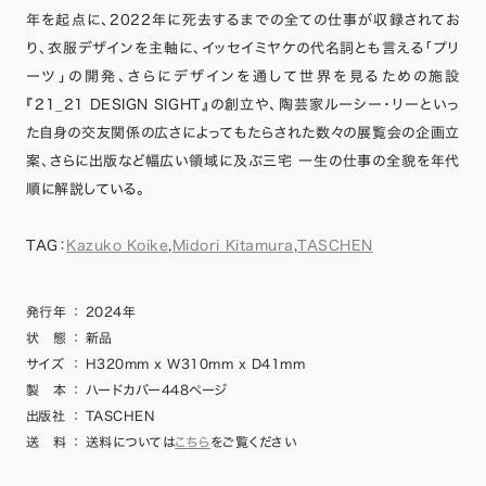
年を起点に、2022年に死去するまでの全ての仕事が収録されてお
り、衣服デザインを主軸に、イッセイミヤケの代名詞とも言える「プリ
ーツ」の開発、さらにデザインを通して世界を見るための施設
『21_21 DESIGN SIGHT』の創立や、陶芸家ルーシー・リーといっ
た自身の交友関係の広さによってもたらされた数々の展覧会の企画立
案、さらに出版など幅広い領域に及ぶ三宅 一生の仕事の全貌を年代
順に解説している。
TAG：
Kazuko Koike
,
Midori Kitamura
,
TASCHEN
発行年
：
2024年
状 態
：
新品
サイズ
：
H320mm x W310mm x D41mm
製 本
：
ハードカバー448ページ
出版社
：
TASCHEN
送 料
：
送料については
こちら
をご覧ください