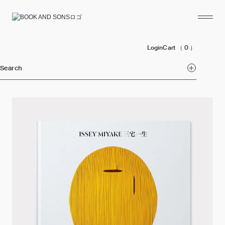
Login
Cart
（ 0 ）
Search