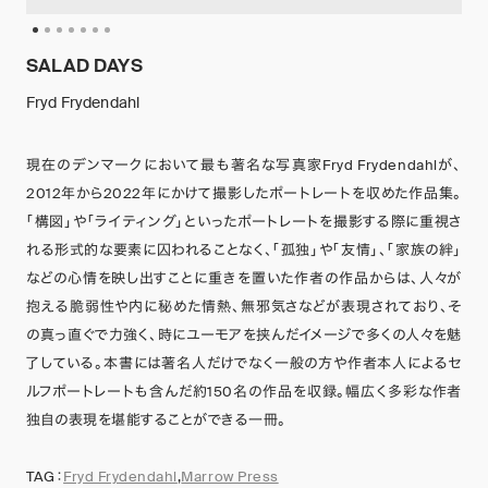
SALAD DAYS
Fryd Frydendahl
現在のデンマークにおいて最も著名な写真家Fryd Frydendahlが、
2012年から2022年にかけて撮影したポートレートを収めた作品集。
「構図」や「ライティング」といったポートレートを撮影する際に重視さ
れる形式的な要素に囚われることなく、「孤独」や「友情」、「家族の絆」
などの心情を映し出すことに重きを置いた作者の作品からは、人々が
抱える脆弱性や内に秘めた情熱、無邪気さなどが表現されており、そ
の真っ直ぐで力強く、時にユーモアを挟んだイメージで多くの人々を魅
了している。本書には著名人だけでなく一般の方や作者本人によるセ
ルフポートレートも含んだ約150名の作品を収録。幅広く多彩な作者
独自の表現を堪能することができる一冊。
TAG：
Fryd Frydendahl
,
Marrow Press