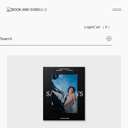
Login
Cart
（ 0 ）
Search