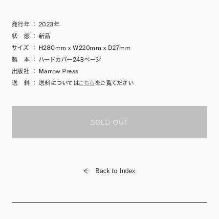
発行年
：
2023年
状 態
：
新品
サイズ
：
H280mm x W220mm x D27mm
製 本
：
ハードカバー248ページ
出版社
：
Marrow Press
送 料
：
送料については
こちら
をご覧ください
SOLD OUT
Back to Index