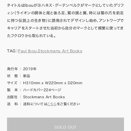
タイトルはIbouがヨハネス・グーテンベルクがマークにしていたグリフ
ィン（ライオンの胴体と尾と後ろ足、鷲の頭と翼、時には鷲の爪を前足
に持つ伝説上の生き物）に誘発されてデザインし始め、アントワープで
キャリアをスタートさせた当初から自分のマークとして頻繁に使ってき
たフクロウから取られている。
TAG：
Paul Ibou
,
Stockmans Art Books
発行年
：
2019年
状 態
：
新品
サイズ
：
H310mm x W220mm x D20mm
製 本
：
ハードカバー224ページ
出版社
：
Stockmans Art Books
送 料
：
送料については
こちら
をご覧ください
SOLD OUT