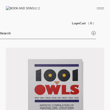
Login
Cart
（ 0 ）
Search