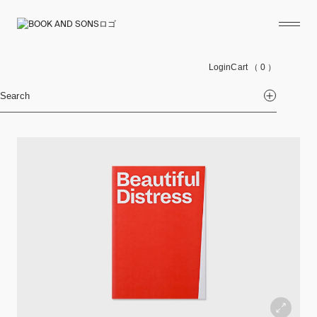
Login
Cart
（ 0 ）
Search