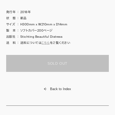
発行年
：
2018年
状 態
：
新品
サイズ
：
H300mm x W210mm x D14mm
製 本
：
ソフトカバー200ページ
出版社
：
Stichting Beautiful Distress
送 料
：
送料については
こちら
をご覧ください
SOLD OUT
Back to Index