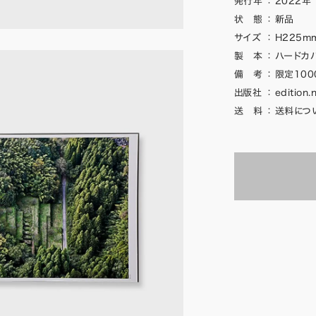
発行年
：
2022年
状 態
：
新品
サイズ
：
H225mm
製 本
：
ハードカ
備 考
：
限定100
出版社
：
edition.
送 料
：
送料につ