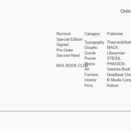
Onli
Restock
Category
Publisher
Special Edition
Typography
Thames&Hud
Signed
Graphic
MACK
Pre-Order
Goods
Libaryman
Second Hand
Poster
STEIDL
Photo
PHAIDON
BAS BOOK CLUB
Art
Setanta Book
Fashion
Deadbeat Clu
Interior
B Media Com
Print
Kehrer