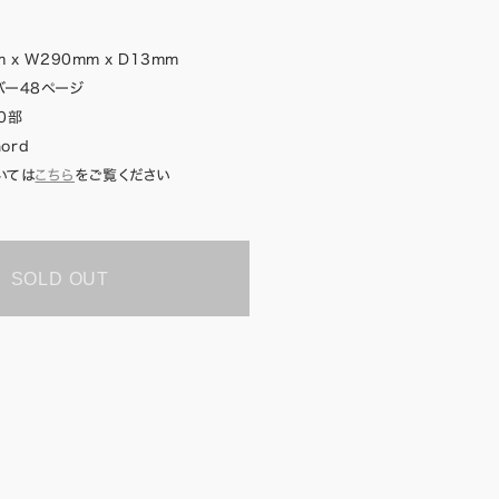
 x W290mm x D13mm
バー48ページ
0部
nord
いては
こちら
をご覧ください
SOLD OUT