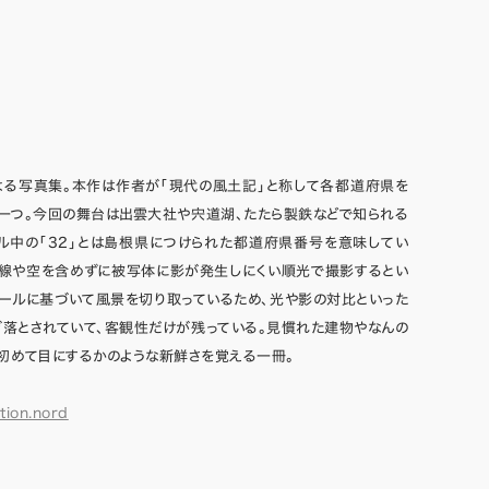
よる写真集。本作は作者が「現代の風土記」と称して各都道府県を
一つ。今回の舞台は出雲大社や宍道湖、たたら製鉄などで知られる
ル中の「32」とは島根県につけられた都道府県番号を意味してい
平線や空を含めずに被写体に影が発生しにくい順光で撮影するとい
ールに基づいて風景を切り取っているため、光や影の対比といった
落とされていて、客観性だけが残っている。見慣れた建物やなんの
初めて目にするかのような新鮮さを覚える一冊。
tion.nord