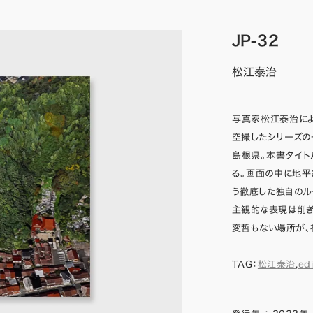
JP-32
松江泰治
写真家松江泰治に
空撮したシリーズの
島根県。本書タイト
る。画面の中に地
う徹底した独自のル
主観的な表現は削ぎ
変哲もない場所が、
TAG：
松江泰治
,
edi