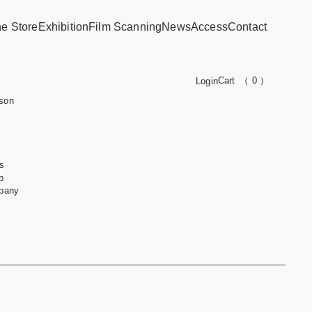
ne Store
Exhibition
Film Scanning
News
Access
Contact
Cart
（ 0 ）
Login
son
s
b
pany