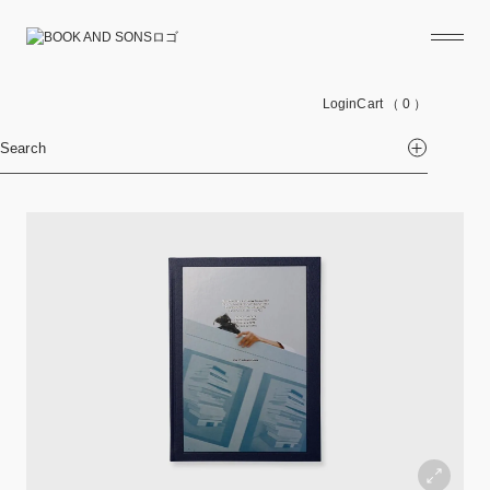
Login
Cart
（ 0 ）
Search