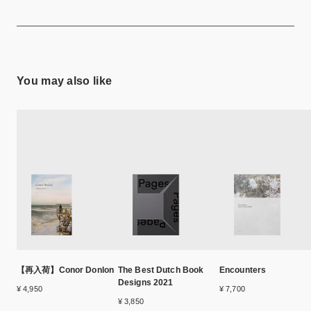
You may also like
【再入荷】Conor Donlon
The Best Dutch Book
Encounters
Designs 2021
¥ 4,950
¥ 7,700
¥ 3,850