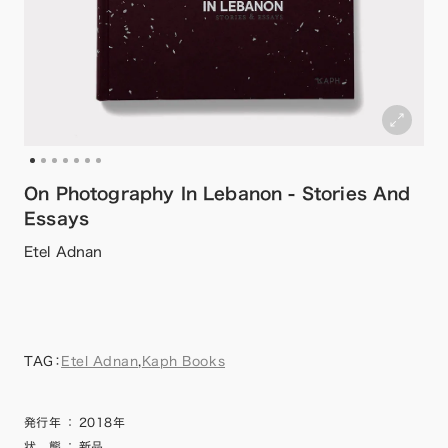
On Photography In Lebanon - Stories And
Essays
Etel Adnan
TAG：
Etel Adnan
,
Kaph Books
発行年
：
2018年
状 態
：
新品