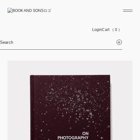
Login
Cart
（ 0 ）
Search