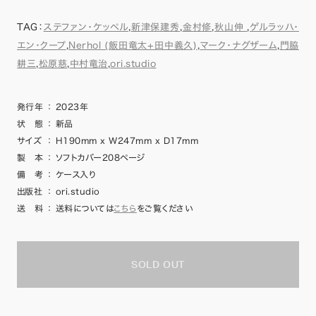
TAG：
ステファン・ケッペル
,
新津保建秀
,
金村修
,
秋山伸
,
ゲルラッハ・
エン・クープ
,
Nerhol (飯田竜太+田中義久)
,
マーク・ナグザーム
,
門脇
耕三
,
松原慈
,
中村竜治
,
ori.studio
発行年
：
2023年
状 態
：
新品
サイズ
：
H190mm x W247mm x D17mm
製 本
：
ソフトカバー208ページ
備 考
：
ケース入り
出版社
：
ori.studio
送 料
：
送料については
こちら
をご覧ください
SOLD OUT