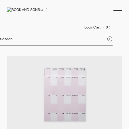
Login
Cart
（ 0 ）
Search