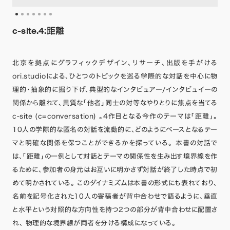
c-site.4:距離
北京を拠点にグラフィックデザイン、リサーチ、出版を手がける
ori.studioによる、ひとつのトピックを巡る学際的な対話を中心に物
理的・抽象的に掘り下げ、典型的なインタビュアー/インタビュイーの
関係から離れて、異質な「他者」同士の対等なやりとりに焦点を当てる
c-site (c=conversation) 。4作目となる今作のテーマは「距離」。
10人の学際的な匿名の対話を流動的に、どのようにベースとなるテー
マと明確な関係を保つことができるかを探っている。 本書の対話で
は、「距離」の一例として対話とテーマの関係性を生み出す境界線を作
るために、参加者の身元はお互いに明かさず対話が終了した時点で初
めて明かされている。 このダイナミズムは本書の形式にも表れており、
名前を記号化された10人の寄稿者が背中合わせで語るように、垂直
と水平という対照的な方向性を持つ2つの部分が背中合わせに配置さ
れ、 物理的な境界線が両者を分ける構成になっている。