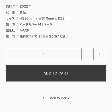
発行年
：
2022年
状 態
：
新品
サイズ
：
H290mm x W310mm x D29mm
製 本
：
ハードカバー148ページ
出版社
：
MACK
送 料
：
送料については
こちら
をご覧ください
ADD TO CART
Back to Index