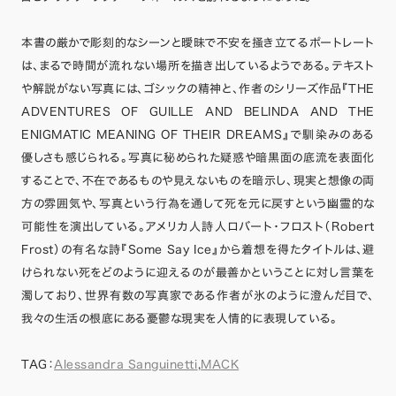
本書の厳かで彫刻的なシーンと曖昧で不安を掻き立てるポートレート
は、まるで時間が流れない場所を描き出しているようである。テキスト
や解説がない写真には、ゴシックの精神と、作者のシリーズ作品『THE
ADVENTURES OF GUILLE AND BELINDA AND THE
ENIGMATIC MEANING OF THEIR DREAMS』で馴染みのある
優しさも感じられる。写真に秘められた疑惑や暗黒面の底流を表面化
することで、不在であるものや見えないものを暗示し、現実と想像の両
方の雰囲気や、写真という行為を通して死を元に戻すという幽霊的な
可能性を演出している。アメリカ人詩人ロバート・フロスト（Robert
Frost）の有名な詩『Some Say Ice』から着想を得たタイトルは、避
けられない死をどのように迎えるのが最善かということに対し言葉を
濁しており、世界有数の写真家である作者が氷のように澄んだ目で、
我々の生活の根底にある憂鬱な現実を人情的に表現している。
TAG：
Alessandra Sanguinetti
,
MACK