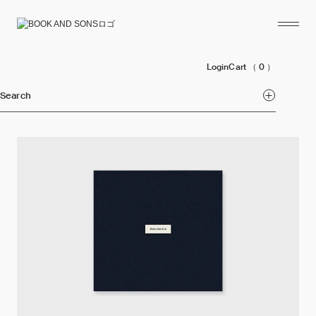
Login
Cart
（ 0 ）
Search