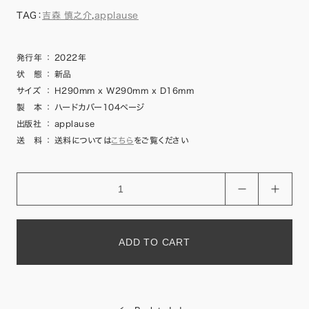
TAG：
吉森 慎之介
,
applause
発行年
：
2022年
状 態
：
新品
サイズ
：
H290mm x W290mm x D16mm
製 本
：
ハードカバー104ページ
出版社
：
applause
送 料
：
送料については
こちら
をご覧ください
ADD TO CART