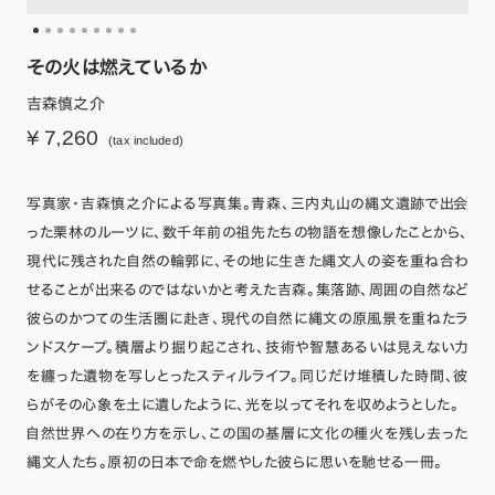
その火は燃えているか
吉森慎之介
¥ 7,260
(tax included)
写真家・吉森慎之介による写真集。青森、三内丸山の縄文遺跡で出会
った栗林のルーツに、数千年前の祖先たちの物語を想像したことから、
現代に残された自然の輪郭に、その地に生きた縄文人の姿を重ね合わ
せることが出来るのではないかと考えた吉森。集落跡、周囲の自然など
彼らのかつての生活圏に赴き、現代の自然に縄文の原風景を重ねたラ
ンドスケープ。積層より掘り起こされ、技術や智慧あるいは見えない力
を纏った遺物を写しとったスティルライフ。同じだけ堆積した時間、彼
らがその心象を土に遺したように、光を以ってそれを収めようとした。
自然世界への在り方を示し、この国の基層に文化の種火を残し去った
縄文人たち。原初の日本で命を燃やした彼らに思いを馳せる一冊。