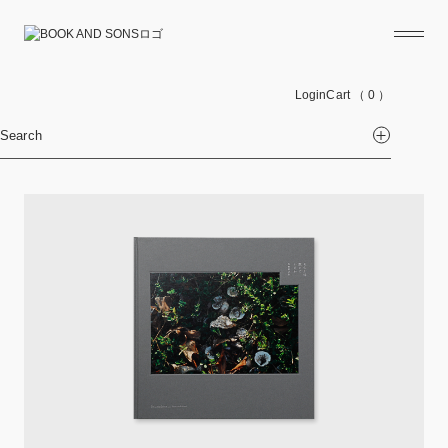
Login
Cart
（ 0 ）
Search