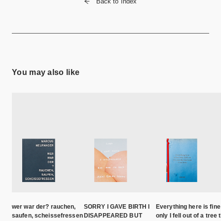
Back to Index
You may also like
wer war der? rauchen,
SORRY I GAVE BIRTH I
Everything here is fine
saufen, scheissefressen
DISAPPEARED BUT
only I fell out of a tree 