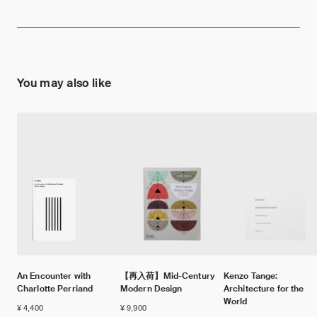
You may also like
An Encounter with
【再入荷】Mid-Century
Kenzo Tange:
Charlotte Perriand
Modern Design
Architecture for the
World
¥ 4,400
¥ 9,900