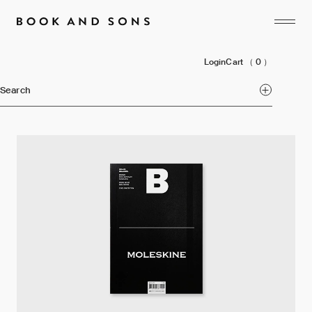
Login
Cart
（ 0 ）
Search