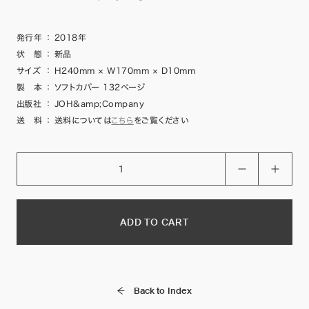
発行年
：
2018年
状 態
：
新品
サイズ
：
H240mm × W170mm × D10mm
製 本
：
ソフトカバー 132ページ
出版社
：
JOH&amp;Company
送 料
：
送料については
こちら
をご覧ください
ADD TO CART
Back to Index