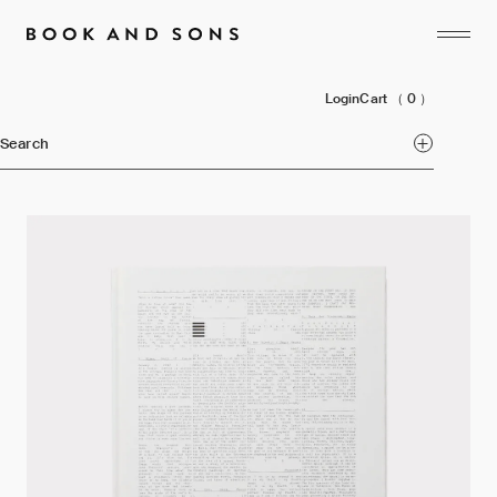
Login
Cart
（ 0 ）
Search