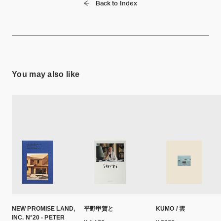
Back to Index
You may also like
NEW PROMISE LAND,
平野甲賀と
KUMO / 雲
INC. N°20 - PETER