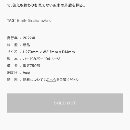
て、答えも終わりも見えない追求の矛盾を探る。
TAG：
Emily Graham
,
Void
発行年
：
2022年
状 態
：
新品
サイズ
：
H270mm x W217mm x D14mm
製 本
：
ハードカバー 104ページ
備 考
：
限定750部
出版社
：
Void
送 料
：
送料については
こちら
をご覧ください
SOLD OUT