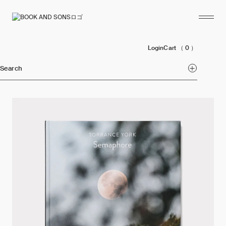
Login
Cart
（ 0 ）
Search