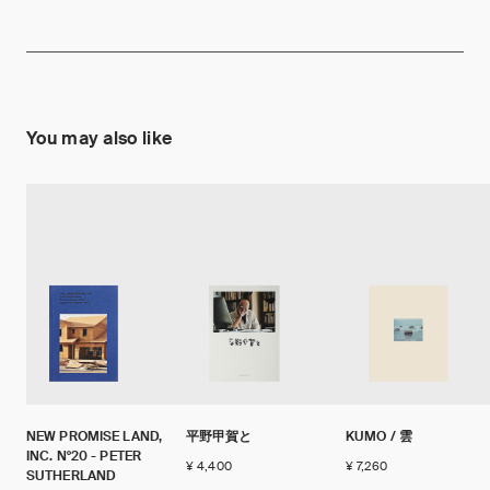
You may also like
NEW PROMISE LAND,
平野甲賀と
KUMO / 雲
INC. N°20 - PETER
¥ 4,400
¥ 7,260
SUTHERLAND