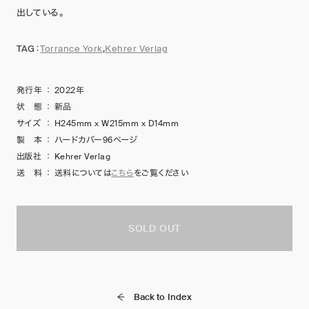
出している。
TAG：
Torrance York
,
Kehrer Verlag
発行年
：
2022年
状 態
：
新品
サイズ
：
H245mm x W215mm x D14mm
製 本
：
ハードカバー96ページ
出版社
：
Kehrer Verlag
送 料
：
送料については
こちら
をご覧ください
SOLD OUT
Back to Index