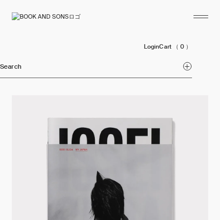
Login
Cart
（ 0 ）
Search