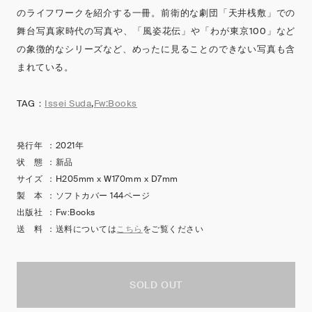
のライフワークを紹介する一冊。前衛的な劇団「天井桟敷」での
舞台写真家時代の写真や、「風姿花伝」や「わが東京100」など
の象徴的なシリーズなど、めったに見ることのできない写真も含
まれている。
TAG：
Issei Suda
,
Fw:Books
発行年
：
2021年
状 態
：
新品
サイズ
：
H205mm x W170mm x D7mm
製 本
：
ソフトカバー 144ページ
出版社
：
Fw:Books
送 料
：
送料については
こちら
をご覧ください
SOLD OUT