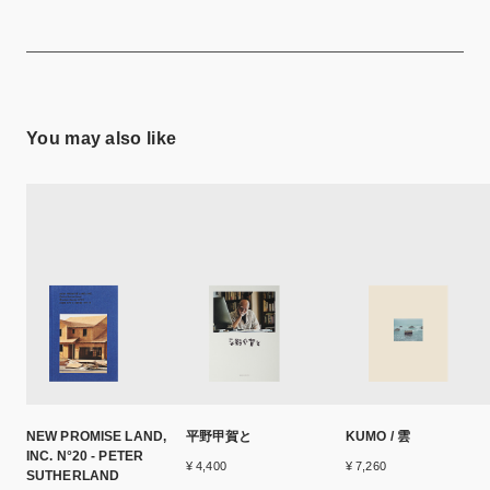
You may also like
NEW PROMISE LAND,
平野甲賀と
KUMO / 雲
INC. N°20 - PETER
¥ 4,400
¥ 7,260
SUTHERLAND