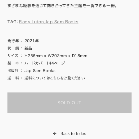
まざまな経験を通じて向き合ってきた主題を一覧できる一冊。
TAG：
Rody Luton
,
Jap Sam Books
発行年
：
2021年
状 態
：
新品
サイズ
：
H256mm x W202mm x D18mm
製 本
：
ハードカバー144ページ
出版社
：
Jap Sam Books
送 料
：
送料については
こちら
をご覧ください
SOLD OUT
Back to Index