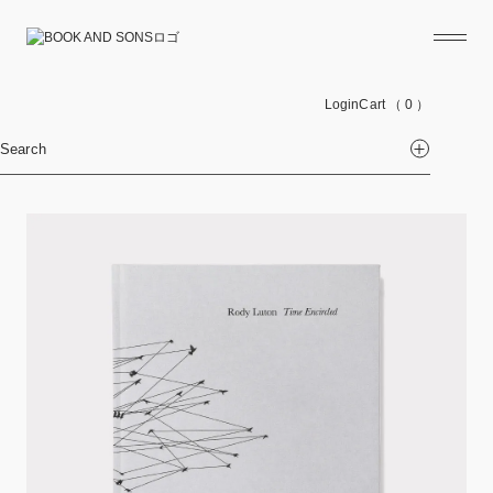
Login
Cart
（ 0 ）
Search