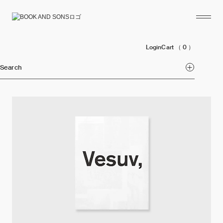
Login
Cart
（ 0 ）
Search