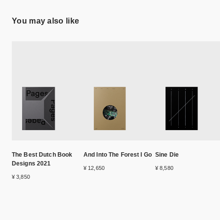
You may also like
The Best Dutch Book
And Into The Forest I Go
Sine Die
Designs 2021
¥ 12,650
¥ 8,580
¥ 3,850