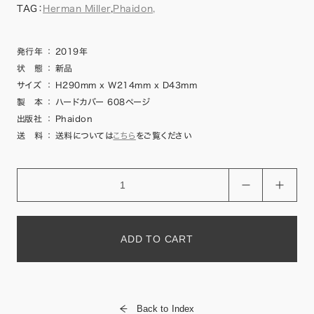
TAG：
Herman Miller
,
Phaidon,
発行年
：
2019年
状 態
：
新品
サイズ
：
H290mm x W214mm x D43mm
製 本
：
ハードカバー 608ページ
出版社
：
Phaidon
送 料
：
送料については
こちら
をご覧ください
ADD TO CART
Back to Index