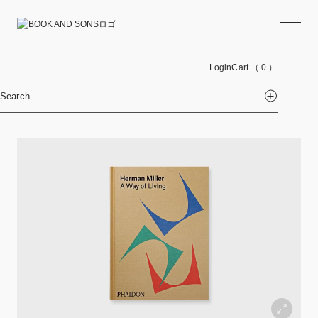
Login
Cart
（ 0 ）
Search