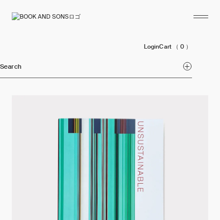
Login
Cart
（ 0 ）
Search