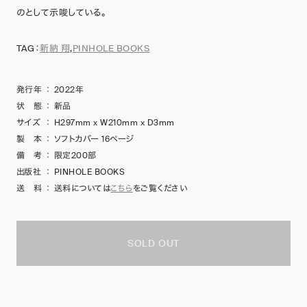
のとして示唆している。
TAG：
新納 翔
,
PINHOLE BOOKS
発行年
：
2022年
状 態
：
新品
サイズ
：
H297mm x W210mm x D3mm
製 本
：
ソフトカバー 16ページ
備 考
：
限定200部
出版社
：
PINHOLE BOOKS
送 料
：
送料については
こちら
をご覧ください
SOLD OUT