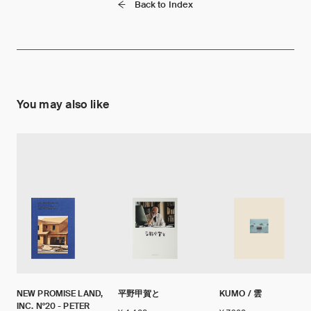
Back to Index
You may also like
NEW PROMISE LAND,
平野甲賀と
KUMO / 雲
INC. N°20 - PETER