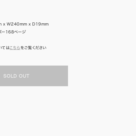
 x W240mm x D19mm
バー168ページ
R
いては
こちら
をご覧ください
SOLD OUT