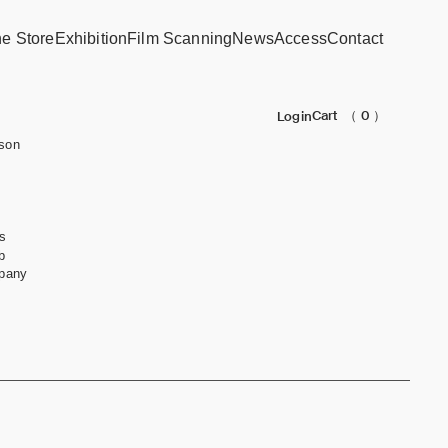
ne Store
Exhibition
Film Scanning
News
Access
Contact
Cart
（ 0 ）
Login
son
s
b
pany