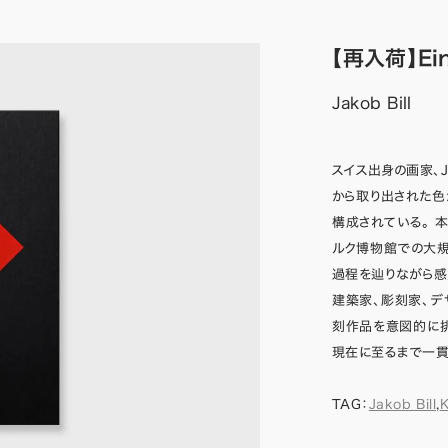
【再入荷】Ein
Jakob Bill
スイス出身の画家、J
から取り出された色
構成されている。 
ルク博物館での大
過程を辿りながら感
建築家、彫刻家、デザ
刻作品を意図的に排
現在に至るまで一貫
TAG：
Jakob Bill
,