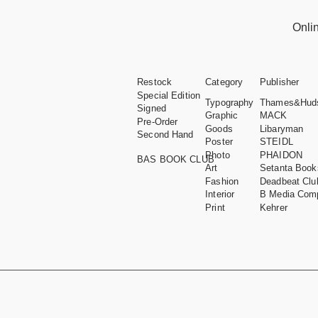
Onli
Restock
Category
Publisher
Special Edition
Typography
Thames&Hud
Signed
Graphic
MACK
Pre-Order
Goods
Libaryman
Second Hand
Poster
STEIDL
Photo
PHAIDON
BAS BOOK CLUB
Art
Setanta Book
Fashion
Deadbeat Clu
Interior
B Media Com
Print
Kehrer