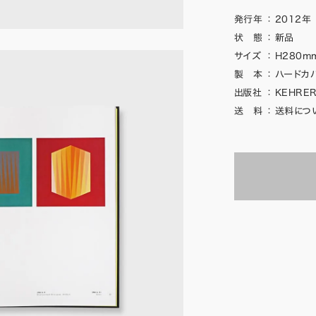
発行年
：
2012年
状 態
：
新品
サイズ
：
H280mm
製 本
：
ハードカ
出版社
：
KEHRE
送 料
：
送料につ