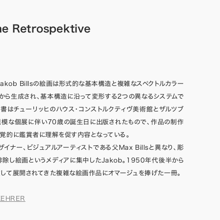
e Retrospektive
akob Billsの絵画は形式的な基本構造と複雑なスペクトルカラー
から生成され、基本構造に沿って変形する2つの異なるシステムで
本書はチューリッヒのハウス・コンストルクティヴ美術館とザルツブ
規模な個展に伴い70歳の誕生日に出版されたもので、作品の制作
覚的に鑑賞者に理解を促す内容となっている。
イナー、ビジュアルアーティストである父Max Billsと異なり、彫
除し絵画というメディアに集中したJakob。1950年代後半から
して展開されてきた複雑な絵画作品にオマージュを捧げた一冊。
KEHRER