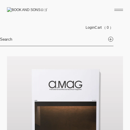
Login
Cart
（ 0 ）
Search