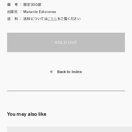
備 考
：
限定300部
出版社
：
Matarile Ediciones
送 料
：
送料については
こちら
をご覧ください
SOLD OUT
Back to Index
You may also like