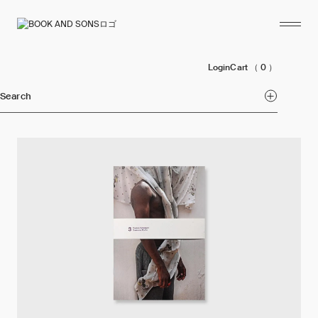
Login
Cart
（ 0 ）
Search