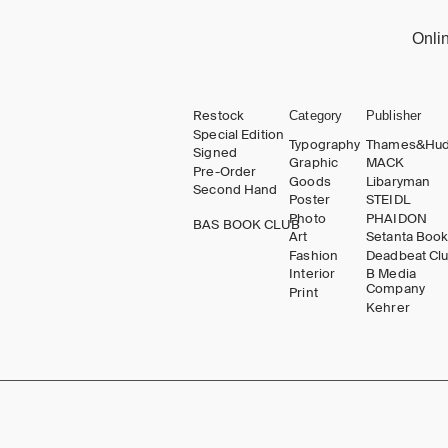
Onli
Restock
Category
Publisher
Special Edition
Typography
Thames&Hu
Signed
Graphic
MACK
Pre-Order
Goods
Libaryman
Second Hand
Poster
STEIDL
Photo
PHAIDON
BAS BOOK CLUB
Art
Setanta Boo
Fashion
Deadbeat Cl
Interior
B Media
Company
Print
Kehrer