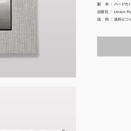
製 本
：
ハードカバ
出版社
：
Union Pu
送 料
：
送料につ