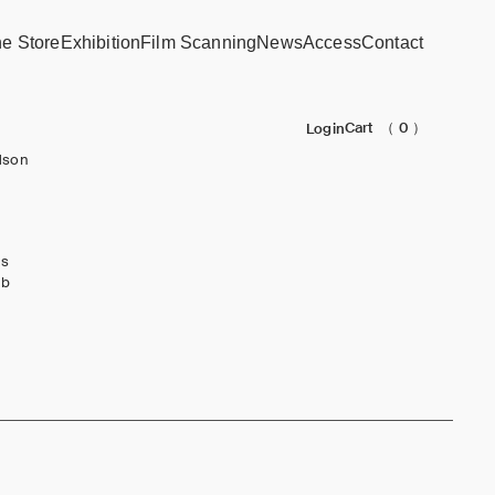
ne Store
Exhibition
Film Scanning
News
Access
Contact
Cart
（ 0 ）
Login
dson
ks
ub