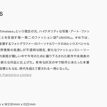
6
 Are Timeless」という理念の元、ハイクオリティな写真・アート・ファッ
とを目指す唯一無二のファッション誌『UNION』。 #16では、
ら敬慕するフォトグラファーのパーソナルワークのみというスペシャル
世界情勢の見通しが不透明な現在、新たなファッションストーリー
ィの表現が難しい中で今号のために撮り下ろされた新作や未発表の
し新たな作品に仕上げた。 希有な状況の中で制作にあたった本書
指標にもなる、時代を超えて愛される一冊となった。
n Publishing Limited
 x W230mm x D22mm