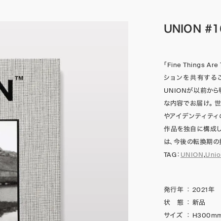
UNION #1
「Fine Things
ションを共有するこ
UNIONが以前か
な内容でお届け。 
やアイデンティテ
作品を独自に構成
は、今後の転換期の
TAG：
UNION
,
Unio
発行年
：
2021年
状 態
：
新品
サイズ
：
H300mm