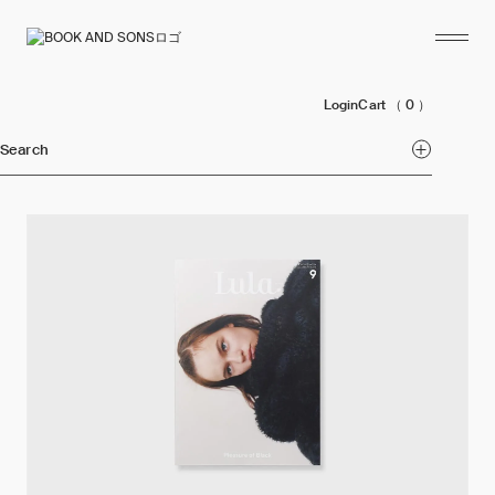
Login
Cart
（ 0 ）
Search