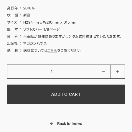
発行年
：
2018年
状 態
：
新品
サイズ
：
H297mm x W210mm x D15mm
製 本
：
ソフトカバー 178ページ
備 考
：
※表紙が数種類ありますがランダムに発送させていただきます。
出版社
：
マガジンハウス
送 料
：
送料については
こちら
をご覧ください
ADD TO CART
Back to Index