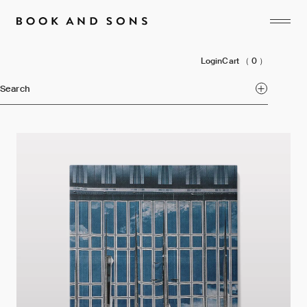
Login
Cart
（ 0 ）
Search