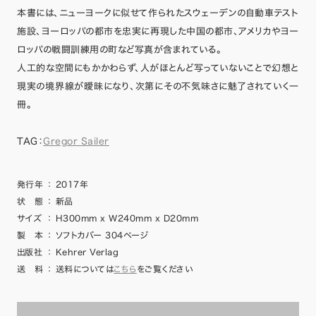
本書には、ニューヨークに似せて作られたスウェーデンの自動車テスト
施設、ヨーロッパの都市を忠実に再現した中国の都市、アメリカやヨー
ロッパの戦闘訓練用の町など写真が含まれている。
人工的な空間にもかかわらず、人がほとんど写っていないことで幻想と
現実の境界線が曖昧になり、次第にその不気味さに魅了されていく一
冊。
TAG：
Gregor Sailer
発行年
：
2017年
状 態
：
新品
サイズ
：
H300mm x W240mm x D20mm
製 本
：
ソフトカバー 304ページ
出版社
：
Kehrer Verlag
送 料
：
送料については
こちら
をご覧ください