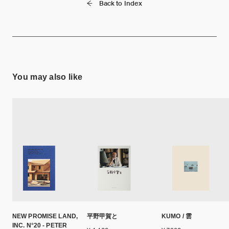
Back to Index
You may also like
NEW PROMISE LAND,
平野甲賀と
KUMO / 雲
INC. N°20 - PETER