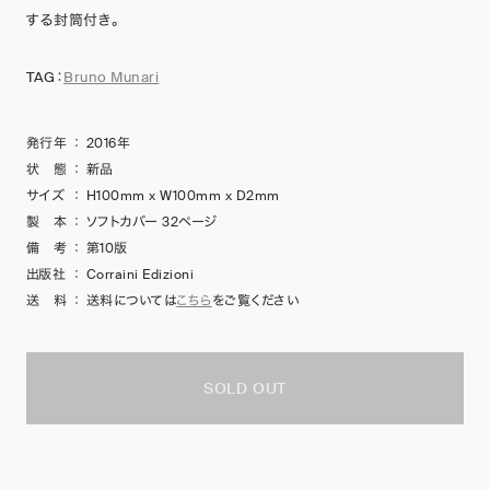
する封筒付き。
TAG：
Bruno Munari
発行年
：
2016年
状 態
：
新品
サイズ
：
H100mm x W100mm x D2mm
製 本
：
ソフトカバー 32ページ
備 考
：
第10版
出版社
：
Corraini Edizioni
送 料
：
送料については
こちら
をご覧ください
SOLD OUT