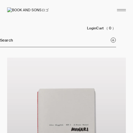
Login
Cart
（ 0 ）
Search