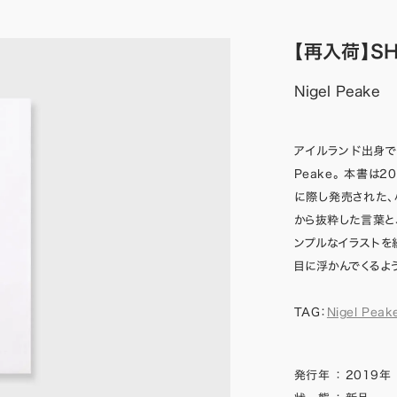
【再入荷】SH
Nigel Peake
アイルランド出身で
Peake。 本書は
に際し発売された、小さな
から抜粋した言葉と
ンプルなイラストを
目に浮かんでくるよ
TAG：
Nigel Peak
発行年
：
2019年