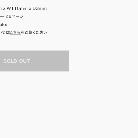
 x W110mm x D3mm
ー 26ページ
eake
いては
こちら
をご覧ください
SOLD OUT