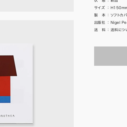
状 態
：
新品
サイズ
：
H150mm
製 本
：
ソフトカバ
出版社
：
Nigel P
送 料
：
送料につ