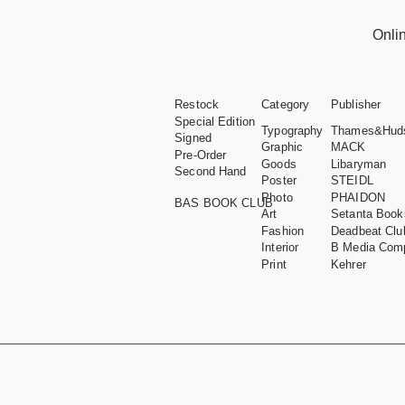
Onli
Restock
Category
Publisher
Special Edition
Typography
Thames&Hud
Signed
Graphic
MACK
Pre-Order
Goods
Libaryman
Second Hand
Poster
STEIDL
Photo
PHAIDON
BAS BOOK CLUB
Art
Setanta Book
Fashion
Deadbeat Clu
Interior
B Media Com
Print
Kehrer