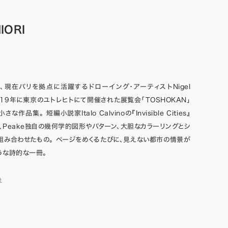
IORI
、現在パリを拠点に活躍するドローイング・アーティストNigel
2019年に東京のユトレヒトにて開催された展覧会「TOSHOKAN」
作品集。 短編小説家Italo Calvinoの『Invisible Cities』
、Peake独自の幾何学的図形やパターン、大胆なカラーリングとシ
組み合わせたもの。 ページをめくるたびに、見えない都市の情景が
うな詩的な一冊。
e