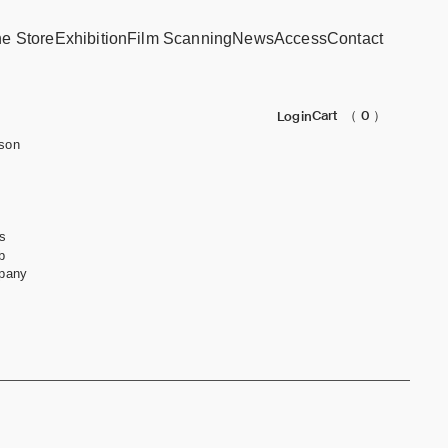
ne Store
Exhibition
Film Scanning
News
Access
Contact
Cart
（ 0 ）
Login
son
s
b
pany