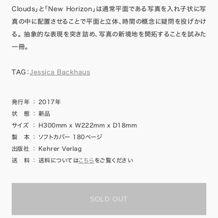
Clouds」と「New Horizon」は通常平面である写真を入れ子状に写
真の中に配置させることで平面と立体、時間の概念に疑問を投げかけ
る。 抽象的な表現を突き詰め、写真の新境地を開拓することを試みた
一冊。
TAG：
Jessica Backhaus
発行年
：
2017年
状 態
：
新品
サイズ
：
H300mm x W222mm x D18mm
製 本
：
ソフトカバー 180ページ
出版社
：
Kehrer Verlag
送 料
：
送料については
こちら
をご覧ください
SOLD OUT