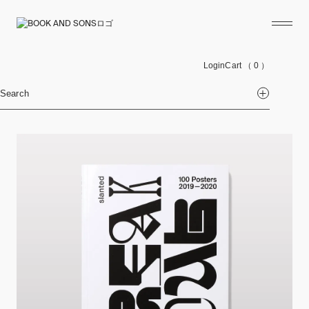
Login
Cart
（ 0 ）
Search