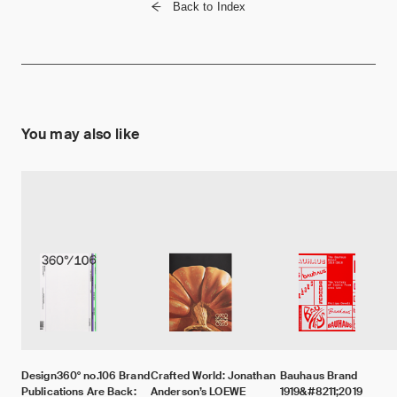
Back to Index
You may also like
Design360° no.106 Brand
Crafted World: Jonathan
Bauhaus Brand
Publications Are Back:
Anderson’s LOEWE
1919&#8211;2019