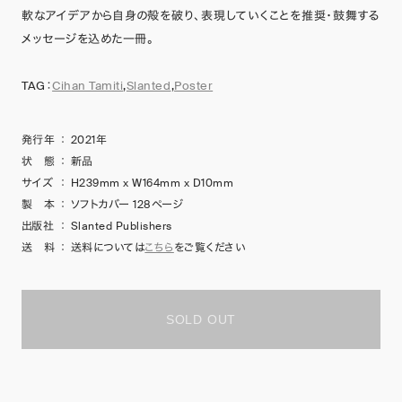
軟なアイデアから自身の殻を破り、表現していくことを推奨・鼓舞する
メッセージを込めた一冊。
TAG：
Cihan Tamiti
,
Slanted
,
Poster
発行年
：
2021年
状 態
：
新品
サイズ
：
H239mm x W164mm x D10mm
製 本
：
ソフトカバー 128ページ
出版社
：
Slanted Publishers
送 料
：
送料については
こちら
をご覧ください
SOLD OUT