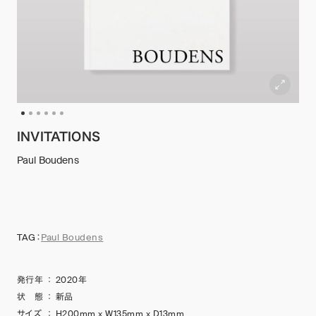
INVITATIONS
Paul Boudens
TAG：
Paul Boudens
発行年
：
2020年
状 態
：
新品
サイズ
：
H200mm x W135mm x D13mm