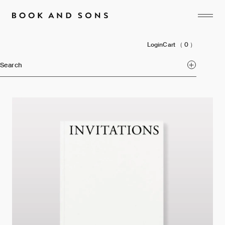
Login
Cart
（ 0 ）
Search