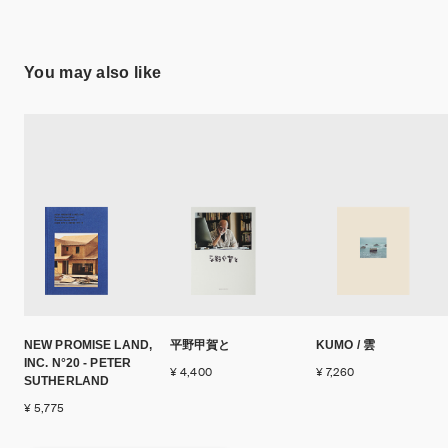
You may also like
NEW PROMISE LAND,
平野甲賀と
KUMO / 雲
INC. N°20 - PETER
¥ 4,400
¥ 7,260
SUTHERLAND
¥ 5,775