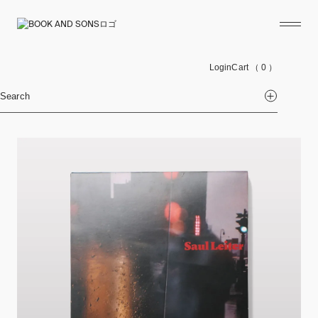
Login
Cart
（ 0 ）
Search