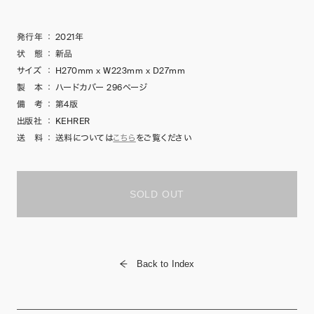
発行年
：
2021年
状 態
：
新品
サイズ
：
H270mm x W223mm x D27mm
製 本
：
ハードカバー 296ページ
備 考
：
第4版
出版社
：
KEHRER
送 料
：
送料については
こちら
をご覧ください
SOLD OUT
Back to Index