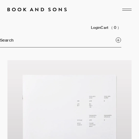
Login
Cart
（ 0 ）
Search