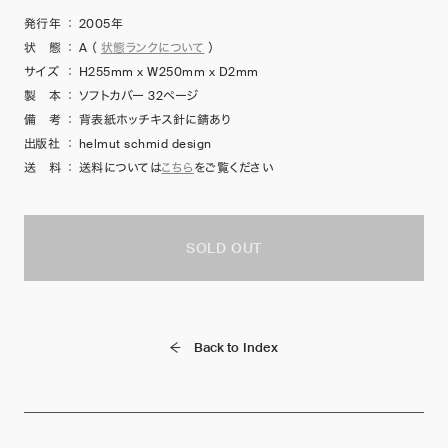
発行年
：
2005年
状 態
：
A
（
状態ランクについて
）
サイズ
：
H255mm x W250mm x D2mm
製 本
：
ソフトカバー 32ページ
備 考
：
背表紙ホッチキス針に錆あり
出版社
：
helmut schmid design
送 料
：
送料については
こちら
をご覧ください
SOLD OUT
Back to Index