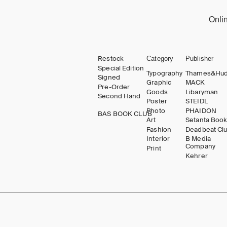
Onli
Restock
Category
Publisher
Special Edition
Typography
Thames&Hu
Signed
Graphic
MACK
Pre-Order
Goods
Libaryman
Second Hand
Poster
STEIDL
Photo
PHAIDON
BAS BOOK CLUB
Art
Setanta Boo
Fashion
Deadbeat Cl
Interior
B Media
Company
Print
Kehrer