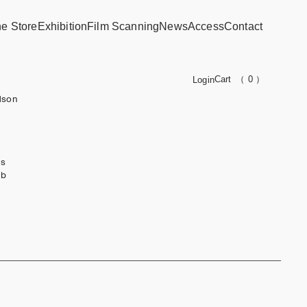
ne Store
Exhibition
Film Scanning
News
Access
Contact
Cart
（ 0 ）
Login
dson
ks
ub