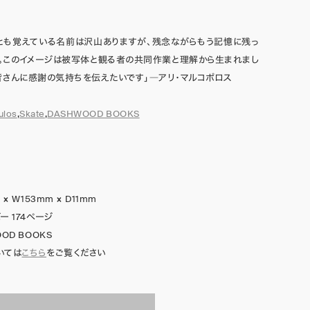
とも覚えている名前は沢山ありますが、残念ながらもう記憶に残っ
。このイメージは被写体と観る者の共同作業と理解から生まれまし
皆さんに感謝の気持ちを伝えたいです」―アリ・マルコポロス
ulos
,
Skate
,
DASHWOOD BOOKS
 × W153mm × D11mm
ー 174ページ
OD BOOKS
いては
こちら
をご覧ください