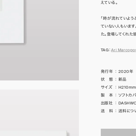
えている。
「時が流れていよう
ていない人もいます
た。登場してくれた
TAG：
Ari Marcopo
発行年
：
2020年
状 態
：
新品
サイズ
：
H210mm
製 本
：
ソフトカバ
出版社
：
DASHWO
送 料
：
送料につ