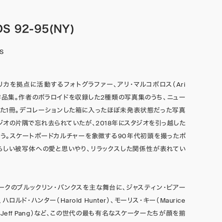
S 92-95(NY)
s
リカを拠点に活動するフォトグラファー、アリ・マルコポロス（Ari
s）の作品集。作者のポラロイドを収録した2種類の写真集のうち、ニュー
た1冊。デコレーションした箱に入ったほぼ未発表状態だった写真
ジオの片隅で忘れ去られていたが、2018年にスタジオを引っ越した
う。スケートボードカルチャーを象徴する90年代初頭を撮ったポ
らしい被写体への愛と思いやり、リラックスした関係性が表れてい
ークのブルックリン・バンクスを主な舞台に、ジャスティン・ピアー
ce）、ハロルド・ハンター（Harold Hunter）、モーリス・キー（Maurice
ン（Jeff Pang）など、この世代の最も有名なスケーターたちが顔を揃