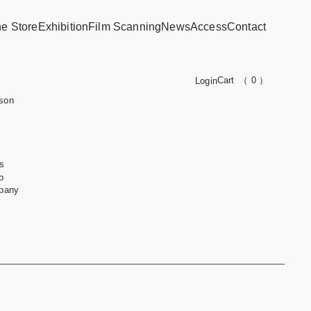
ne Store
Exhibition
Film Scanning
News
Access
Contact
Cart
（ 0 ）
Login
son
s
b
pany