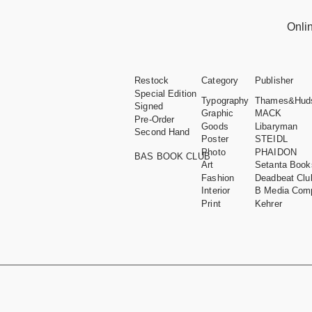
Onli
Restock
Category
Publisher
Special Edition
Typography
Thames&Hud
Signed
Graphic
MACK
Pre-Order
Goods
Libaryman
Second Hand
Poster
STEIDL
Photo
PHAIDON
BAS BOOK CLUB
Art
Setanta Book
Fashion
Deadbeat Clu
Interior
B Media Com
Print
Kehrer