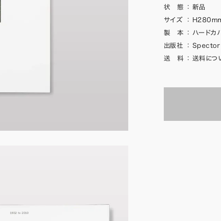
状 態
：
新品
サイズ
：
H280mm
製 本
：
ハードカバ
出版社
：
Spector
送 料
：
送料につ