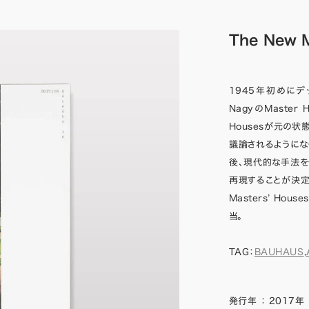
The New M
1945年初めにデッサ
NagyのMaste
Housesが元の
議論されるようになった
後、現代的な手法を使って
再現することが決定
Masters’ Hou
当。
TAG：
BAUHAUS
,
発行年
：
2017年