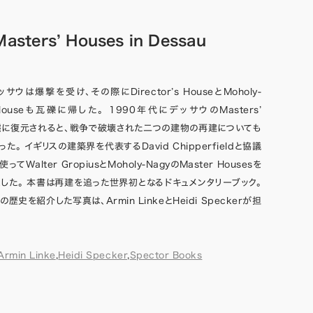
asters’ Houses in Dessau
ウは爆撃を受け、その際にDirector’s HouseとMoholy-
r Houseも瓦礫に帰した。 1990年代にデッサウのMasters’
状態に復元されると、戦争で破壊された二つの建物の再建についても
。 イギリスの建築界を代表するDavid Chipperfieldと協議
Walter GropiusとMoholy-NagyのMaster Housesを
した。 本書は再建を追った世界初となるドキュメンタリーブック。
sesの歴史を紹介した写真は、Armin LinkeとHeidi Speckerが担
Armin Linke
,
Heidi Specker
,
Spector Books