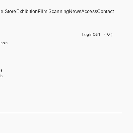
ne Store
Exhibition
Film Scanning
News
Access
Contact
Cart
（ 0 ）
Login
dson
ks
ub