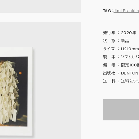
TAG：
Jimi Frankli
発行年
：
2020年
状 態
：
新品
サイズ
：
H210mm
製 本
：
ソフトカバ
備 考
：
限定100
出版社
：
DENTON
送 料
：
送料につ