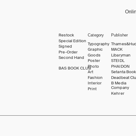
Onli
Restock
Category
Publisher
Special Edition
Typography
Thames&Hu
Signed
Graphic
MACK
Pre-Order
Goods
Libaryman
Second Hand
Poster
STEIDL
Photo
PHAIDON
BAS BOOK CLUB
Art
Setanta Boo
Fashion
Deadbeat Cl
Interior
B Media
Company
Print
Kehrer