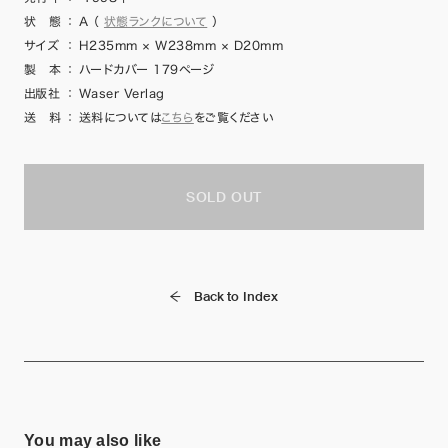
状 態
：
A
（
状態ランクについて
）
サイズ
：
H235mm × W238mm × D20mm
製 本
：
ハードカバー 179ページ
出版社
：
Waser Verlag
送 料
：
送料については
こちら
をご覧ください
SOLD OUT
Back to Index
You may also like