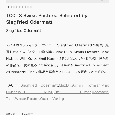
100+3 Swiss Posters: Selected by
Siegfried Odermatt
Siegfried Odermatt
スイスのグラフィックデザイナー、Siegfried Odermattが編集・厳
選したスイスポスターの資料集。 Max Bill,やArmin Hofman、Max
Huber、Willi Kunz、Emil Ruderらをはじめとした49名の巨匠たち
の作品を一度に見ることができる。 ほかにもSiegfried Odermatt
とRosmarie Tissiの作品と写真とプロフィールを署名つきで紹介。
TAG：
Siegfried Odermatt
,
MaxBill
,
Armin Hofman
,
Max
Huber
,
Willi Kunz
,
Emil Ruder
,
Rosmarie
Tissi
,
Waser
,
Poster
,
Waser Verlag
発行年
：
1998年