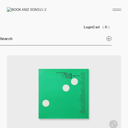
Login
Cart
（ 0 ）
Search