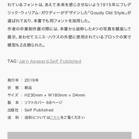
れているフォントは、あえて未来を感じさせないよう1915年にフレデ
リック・ウィリアム・ガウディーがデザインした「Goudy Old Style」が
選ばれており、本書でも同フォントを採用した。
作者の卒業制作展の際には、本書から抜粋した4つの写真を額装して
展示、あわせてエニス・ハウスの外壁に使用されているブロックの実寸
模型も2点飾られた。
TAG：
Jørn Aagaard
,
Self Published
発行年
：
2019年
状 態
：
新品
サイズ
：
H230mm × W180mm × D4mm
製 本
：
ソフトカバー 68ページ
出版社
：
Self Published
送 料
：
送料については
こちら
をご覧ください