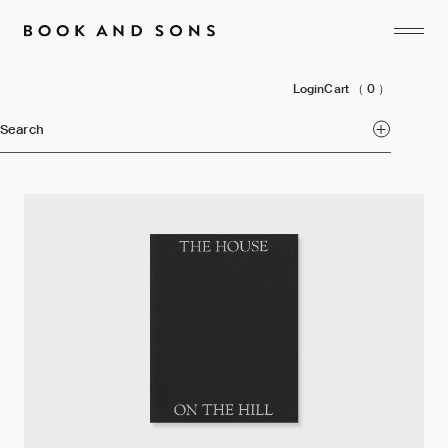
Login
Cart
（ 0 ）
Search