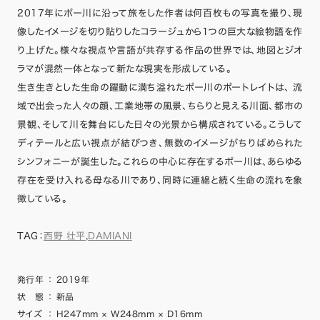
2017年にポー川に沿って旅をした作者は何百枚もの写真を撮り、現
像したイメージを切り貼りしたコラージュから1つの巨大な絵物語を作
り上げた。様々な視点や言語が共存する作品の世界では、地図とジオ
ラマが混然一体となって新たな現実を形成している。
生き生きとした生命の躍動に満ち溢れたポー川のポートレイトは、 流
域で出会った人々の顔、工業地帯の風景、ちらりと見える川面、都市の
景観、そして川を舞台にした日々の光景から構成されている。こうして
ディテールと広い視点が結びつき、無数のイメージがちりばめられた
シンフォニーが誕生した。これらの中心に存在するポー川は、あらゆる
存在を受け入れる母なる川であり、同時に連綿と続く生命の流れを象
徴している。
TAG：
西野 壮平
,
DAMIANI
発行年
：
2019年
状 態
：
新品
サイズ
：
H247mm × W248mm × D16mm