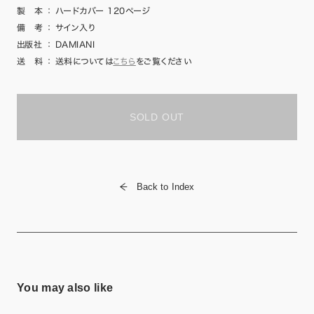
製 本
：
ハードカバー 120ページ
備 考
：
サイン入り
出版社
：
DAMIANI
送 料
：
送料については
こちら
をご覧ください
SOLD OUT
Back to Index
You may also like