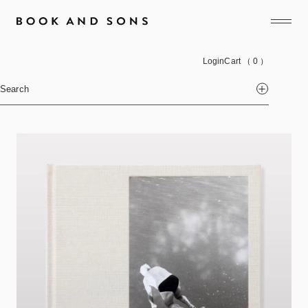
Login
Cart
（ 0 ）
Search