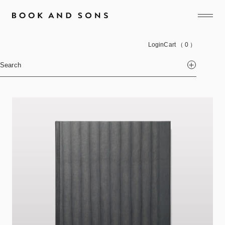
Login
Cart
（ 0 ）
Search