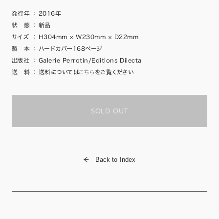
発行年
：
2016年
状 態
：
新品
サイズ
：
H304mm × W230mm × D22mm
製 本
：
ハードカバー168ページ
出版社
：
Galerie Perrotin/Editions Dilecta
送 料
：
送料については
こちら
をご覧ください
SOLD OUT
Back to Index