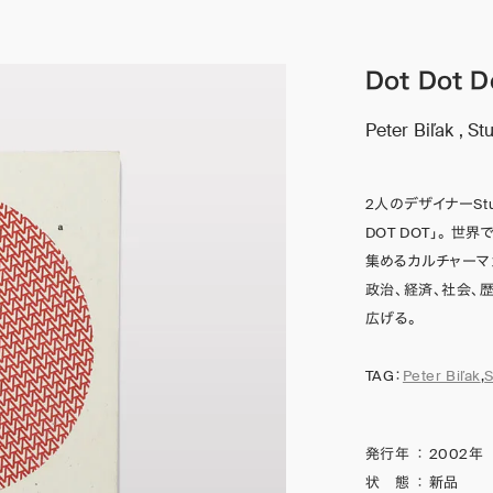
Dot Dot D
Peter Biľak , St
2人のデザイナーStua
DOT DOT」。
集めるカルチャーマ
政治、経済、社会、
広げる。
TAG：
Peter Biľak
,
S
発行年
：
2002年
状 態
：
新品