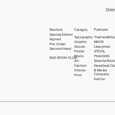
Onli
Restock
Category
Publisher
Special Edition
Typography
Thames&Hu
Signed
Graphic
MACK
Pre-Order
Goods
Libaryman
Second Hand
Poster
STEIDL
Photo
PHAIDON
BAS BOOK CLUB
Art
Setanta Boo
Fashion
Deadbeat Cl
Interior
B Media
Company
Print
Kehrer