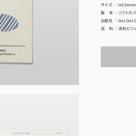
サイズ
：
H234mm
製 本
：
ソフトカバ
出版社
：
Dot Dot 
送 料
：
送料につ