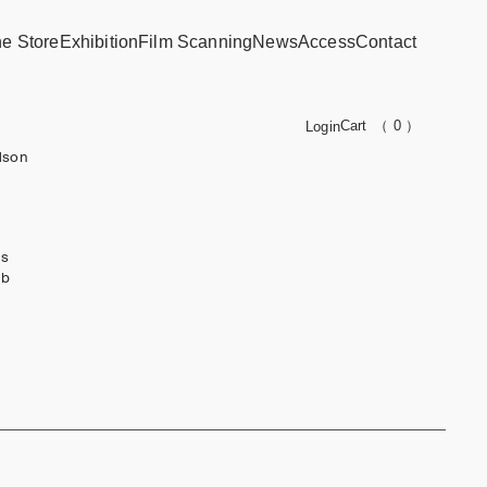
ne Store
Exhibition
Film Scanning
News
Access
Contact
Cart
（ 0 ）
Login
dson
ks
ub