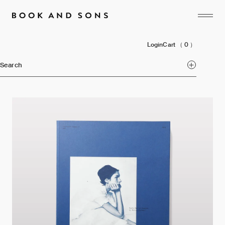
Login
Cart
（ 0 ）
Search