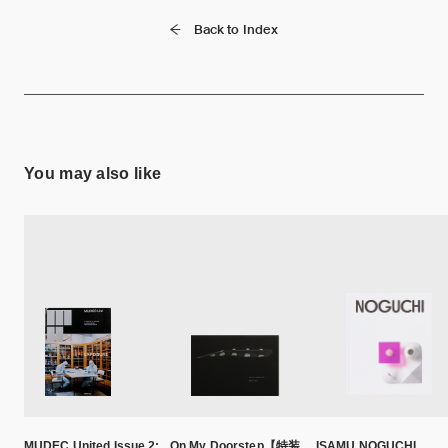
Back to Index
You may also like
MUDEC United Issue 2:
On My Doorstep【特装
ISAMU NOGUCHI