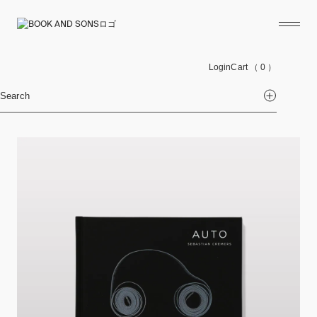
Login
Cart
（ 0 ）
Search