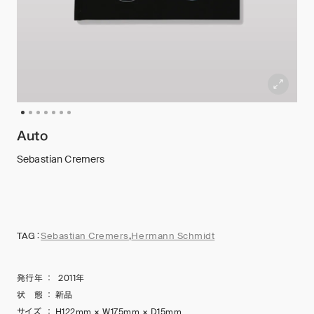
Auto
Sebastian Cremers
TAG：
Sebastian Cremers
,
Hermann Schmidt
発行年
：
2011年
状 態
：
新品
サイズ
：
H122mm × W175mm × D15mm