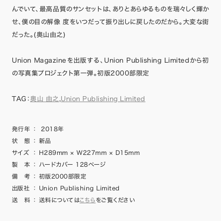
んでいて、最高品質のサンセットは、ありとあらゆるものを瑞々しく輝か
せ、僕の目の解像 度をいつだって振り出しに戻したのだから。大変な街
だった。(奥山由之)
Union Magazineを出版する、Union Publishing Limitedから初
の写真集プロジェクト第一弾。初版2000部限定
TAG：
奥山 由之
,
Union Publishing Limited
発行年
：
2018年
状 態
：
新品
サイズ
：
H289mm × W227mm × D15mm
製 本
：
ハードカバー 128ページ
備 考
：
初版2000部限定
出版社
：
Union Publishing Limited
送 料
：
送料については
こちら
をご覧ください