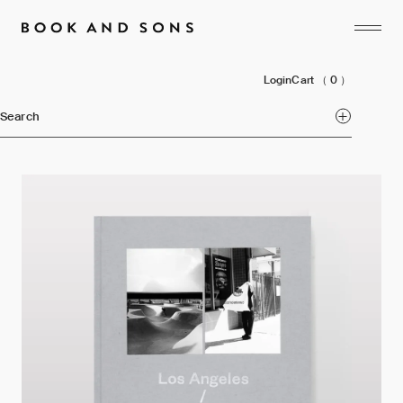
Login
Cart
（ 0 ）
Search