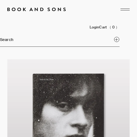
Login
Cart
（ 0 ）
Search