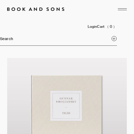
Login
Cart
（ 0 ）
Search