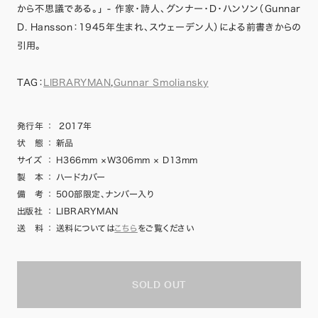
から不思議である。」 - 作家・詩人、グンナー・D・ハンソン（Gunnar
D. Hansson：1945年生まれ、スウェーデン人）による前書きからの
引用。
TAG：
LIBRARYMAN
,
Gunnar Smoliansky
発行年
：
2017年
状 態
：
新品
サイズ
：
H366mm ×W306mm × D13mm
製 本
：
ハードカバー
備 考
：
500部限定、ナンバー入り
出版社
：
LIBRARYMAN
送 料
：
送料については
こちら
をご覧ください
SOLD OUT