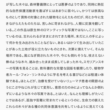
が写した木々は、森林警備隊にとっては悪夢のようであり、同時に熱狂
的な自然保護活動家を喜ばすにはあまりに弱々しい。かつては崇高な
ものとして畏怖の対象とされた植物をとらえたものだが、何とか今に生
きながらえたものたちは、苦しみに苛まれながら、人類に反旗を翻して
いる。この作品は原生林のロマンティックな写真ではない。ここに写っ
ているのは、忘れられるがままにされてきた場所、未だに人の手によっ
て何かを生み出されたことなどない、あるいはかつて生み出していたこ
とがあった土地が役に立たないものとされ、次第に衰えていく、そんな
場所である。風になぎ倒された木々や、今にも倒れそうな、枝さえない
棒のような木々、絡み合ったまま成長してしまった木々。スモリアンスキ
ーの写真を見ることは、教科書的な完璧な図版を観察したり、植物学
者カール・フォン・リンネのように学名を考える喜びなどとは程遠い体
験である。ほとんどが、治療を受けていないリューマチ患者の関節のよ
うにこぶやねじれが生じて変形し、意思の力のみによってなんとか倒れ
ずにいるような木々の写真である。とはいえ、なんとも理解しがたいこ
とではあるが、孤独や苦難に苛まれているというのに、生命力の衰えた
これらの木々がある種の共同体意識を共有しているように見えてくる