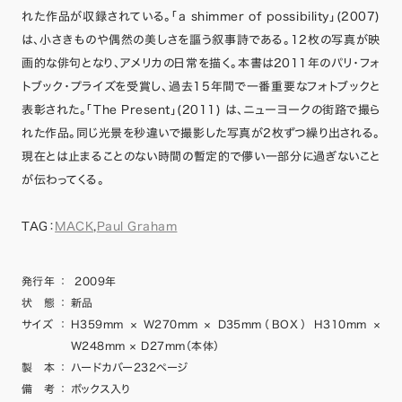
れた作品が収録されている。「a shimmer of possibility」(2007)
は、小さきものや偶然の美しさを謳う叙事詩である。12枚の写真が映
画的な俳句となり、アメリカの日常を描く。本書は2011年のパリ・フォ
トブック・プライズを受賞し、過去15年間で一番重要なフォトブックと
表彰された。「The Present」(2011) は、ニューヨークの街路で撮ら
れた作品。同じ光景を秒違いで撮影した写真が2枚ずつ繰り出される。
現在とは止まることのない時間の暫定的で儚い一部分に過ぎないこと
が伝わってくる。
TAG：
MACK
,
Paul Graham
発行年
：
2009年
状 態
：
新品
サイズ
：
H359mm × W270mm × D35mm（BOX） H310mm ×
W248mm × D27mm（本体）
製 本
：
ハードカバー232ページ
備 考
：
ボックス入り