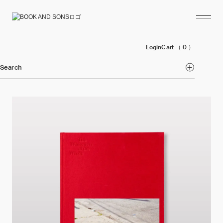
Login
Cart
（ 0 ）
Search